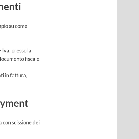
menti
mpio su come
 Iva, presso la
 documento fiscale.
i in fattura,
payment
a con scissione dei