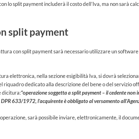
con lo split payment includerà il costo dell’Iva, ma non sarà calc
on split payment
attura con split payment sarà necessario utilizzare un software
tura elettronica, nella sezione esigibilità Iva, si dovrà seleziona
el riquadro dedicato alla descrizione del bene o del servizio off
 dicitura:
“
o
perazione soggetta a split payment – il cedente non in
el DPR 633/1972, l’acquirente è obbligato al versamento all’Agenz
perazione, sarà possibile inviare, elettronicamente, il docume