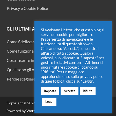
Privacy e Cookie Police
GLI ULTIMI ARTICOLI
Si avvisano i lettori che questo blog si
serve dei cookie per migliorare
l'esperienza di navigazione e le
Come fidelizzare i lettori di un blog
funzionalità di questo sito web.
Cliccando su “Accetta”, consentirai
Come funziona Twitter Circle
all'uso di tutti i cookie. Qualora
volessi, puoi cliccare su "Imposta" per
Cosa inserire in una fattura di acconto
gestire i relativi consensi. Altrimenti
puoi rifiutare i cookie cliccando su
Quali sono gli obiettivi delle pubbliche relazioni?
"Rifiuta". Per un maggiore
approfondimento sulla privacy police
Perché scegliere un software di proprietà
di questo blog, clicca su "Leggi".
Imposta
Accetta
Rifiuta
Leggi
Copyright © 2026
Angelo Cerrone
.
Powered by
WordPress
and
HitMag
.