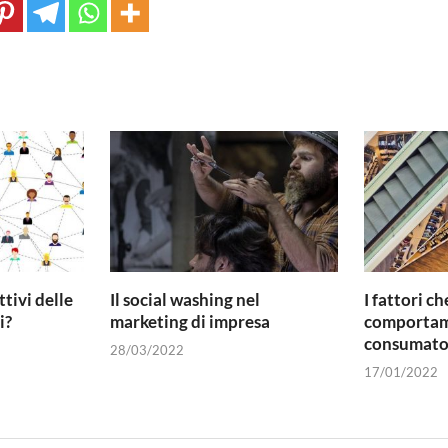
ttivi delle
Il social washing nel
I fattori ch
i?
marketing di impresa
comportam
consumato
28/03/2022
17/01/2022