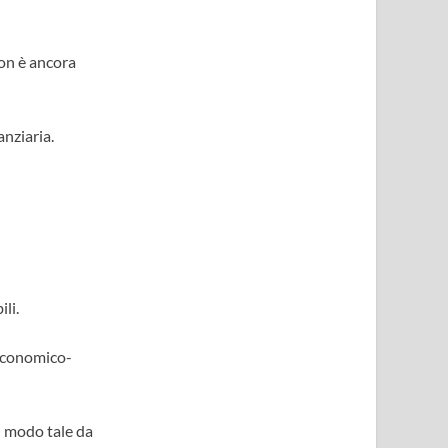
non è ancora
nziaria.
li.
 economico-
in modo tale da