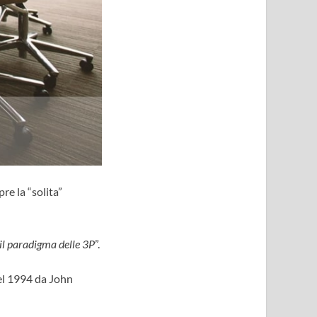
re la “solita”
 il paradigma delle 3P
”.
nel 1994 da John