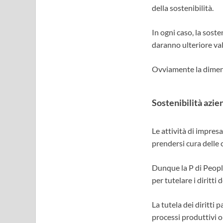
della sostenibilità.
In ogni caso, la sost
daranno ulteriore val
Ovviamente la dimen
Sostenibilità azie
Le attività di impres
prendersi cura delle 
Dunque la P di People
per tutelare i diritti
La tutela dei diritti
processi produttivi op