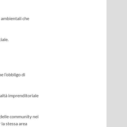
i ambientali che
iale.
e l’obbligo di
ealtà imprenditoriale
o delle community nei
 la stessa area