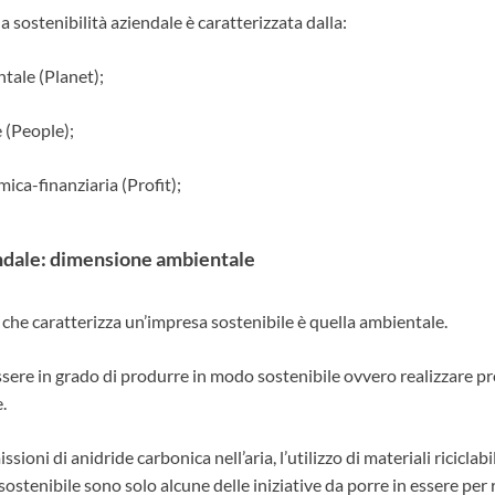
 la sostenibilità aziendale è caratterizzata dalla:
tale (Planet);
 (People);
ca-finanziaria (Profit);
endale: dimensione ambientale
che caratterizza un’impresa sostenibile è quella ambientale.
ere in grado di produrre in modo sostenibile ovvero realizzare pro
.
sioni di anidride carbonica nell’aria, l’utilizzo di materiali riciclabi
ostenibile sono solo alcune delle iniziative da porre in essere per ri