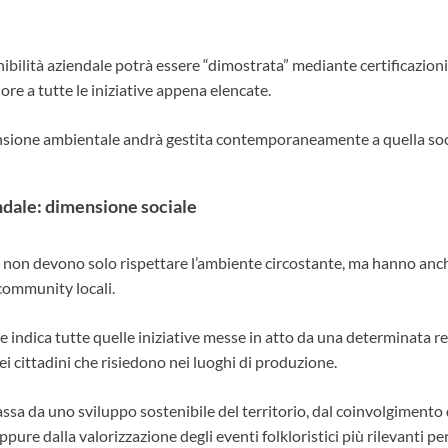
enibilità aziendale potrà essere “dimostrata” mediante certificazion
ore a tutte le iniziative appena elencate.
sione ambientale andrà gestita contemporaneamente a quella soc
ndale: dimensione sociale
a non devono solo rispettare l’ambiente circostante, ma hanno anch
community locali.
 indica tutte quelle iniziative messe in atto da una determinata r
 dei cittadini che risiedono nei luoghi di produzione.
 passa da uno sviluppo sostenibile del territorio, dal coinvolgiment
pure dalla valorizzazione degli eventi folkloristici più rilevanti per