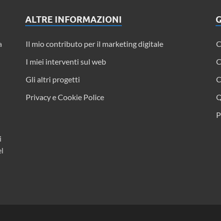
ALTRE INFORMAZIONI
G
a
Il mio contributo per il marketing digitale
C
I miei interventi sul web
C
Gli altri progetti
C
Privacy e Cookie Police
Q
P
i
el