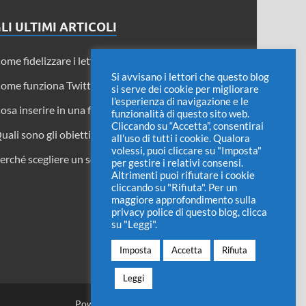
LI ULTIMI ARTICOLI
ome fidelizzare i lettori di un blog
Si avvisano i lettori che questo blog
ome funziona Twitter Circle
si serve dei cookie per migliorare
l'esperienza di navigazione e le
osa inserire in una fattura di acconto
funzionalità di questo sito web.
Cliccando su “Accetta”, consentirai
uali sono gli obiettivi delle pubbliche relazioni?
all'uso di tutti i cookie. Qualora
volessi, puoi cliccare su "Imposta"
erché scegliere un software di proprietà
per gestire i relativi consensi.
Altrimenti puoi rifiutare i cookie
cliccando su "Rifiuta". Per un
maggiore approfondimento sulla
privacy police di questo blog, clicca
su "Leggi".
Imposta
Accetta
Rifiuta
Leggi
Powered by
WordPress
and
HitMag
.