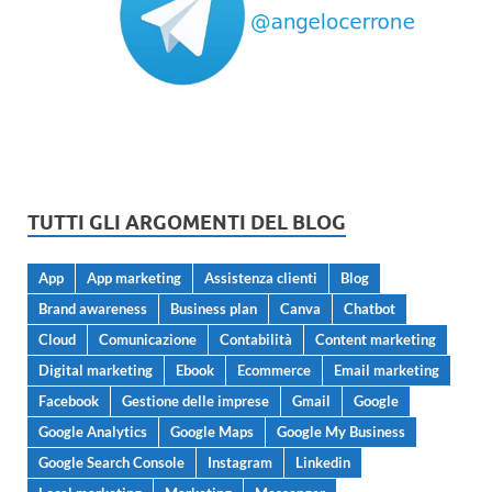
TUTTI GLI ARGOMENTI DEL BLOG
App
App marketing
Assistenza clienti
Blog
Brand awareness
Business plan
Canva
Chatbot
Cloud
Comunicazione
Contabilità
Content marketing
Digital marketing
Ebook
Ecommerce
Email marketing
Facebook
Gestione delle imprese
Gmail
Google
Google Analytics
Google Maps
Google My Business
Google Search Console
Instagram
Linkedin