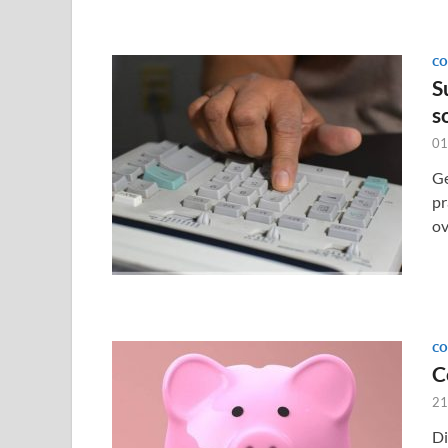
CO
S
s
01
Ge
pr
ov
CO
C
21
Di