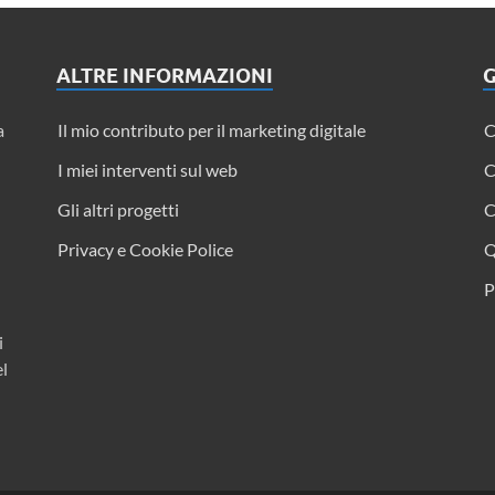
ALTRE INFORMAZIONI
G
a
Il mio contributo per il marketing digitale
C
I miei interventi sul web
C
Gli altri progetti
C
Privacy e Cookie Police
Q
P
i
el