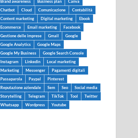
Brand awareness
Business plan
Canva
Chatbot
Cloud
Comunicazione
Contabilità
Content marketing
Digital marketing
Ebook
Ecommerce
Email marketing
Facebook
Gestione delle imprese
Gmail
Google
Google Analytics
Google Maps
Google My Business
Google Search Console
Instagram
Linkedin
Local marketing
Marketing
Messenger
Pagamenti digitali
Passaparola
Paypal
Pinterest
Reputazione aziendale
Sem
Seo
Social media
Storytelling
Telegram
TikTok
Tool
Twitter
Whatsapp
Wordpress
Youtube