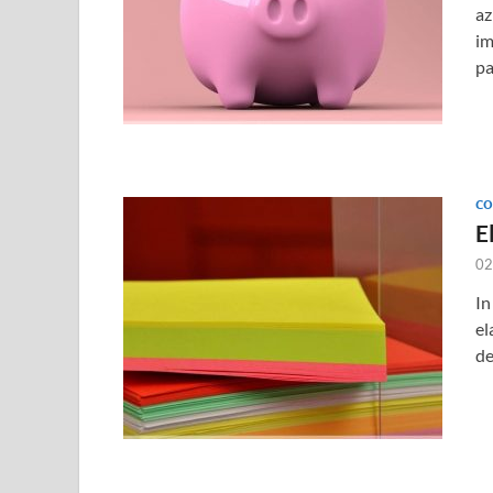
az
im
pa
CO
E
02
In
el
de