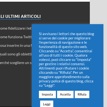
LI ULTIMI ARTICOLI
ome fidelizzare i lettori di un blog
Si avvisano i lettori che questo blog
ome funziona Twitter Circle
si serve dei cookie per migliorare
l'esperienza di navigazione e le
osa inserire in una fattura di acconto
funzionalità di questo sito web.
Cliccando su “Accetta”, consentirai
uali sono gli obiettivi delle pubbliche relazioni?
all'uso di tutti i cookie. Qualora
volessi, puoi cliccare su "Imposta"
erché scegliere un software di proprietà
per gestire i relativi consensi.
Altrimenti puoi rifiutare i cookie
cliccando su "Rifiuta". Per un
maggiore approfondimento sulla
privacy police di questo blog, clicca
su "Leggi".
Imposta
Accetta
Rifiuta
Leggi