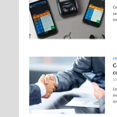
Ge
se
im
CO
C
c
10
Le
in
in