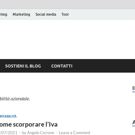
eting
Marketing
Social media
Tool
SOSTIENI IL BLOG
CONTATTI
ilità aziendale.
NTABILITÀ
ome scorporare l’Iva
/07/2021
-
by
Angelo Cerrone
-
Leave a Comment